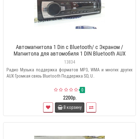
Автомагнитола 1 Din с Bluetooth/ с Экраном /
Магнитола для автомобиля 1 DIN Bluetooth AUX
Флешка/Автомобильные/с блютуз/в машину/
13834
магнитофон
Радио Музыка поддержка форматов MP3, WMA и многих других
AUX Громкая связь Bluetooth Поддержка SD, U..
0
2200р.
В корзину