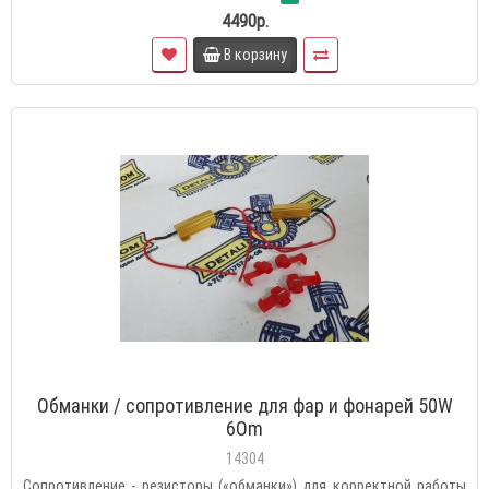
4490р.
В корзину
Обманки / сопротивление для фар и фонарей 50W
6Om
14304
Сопротивление - резисторы («обманки») для корректной работы