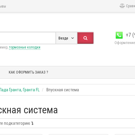
Сравн
ывы
+7 
Везде
Оформление 
ример,
тормозные колодки
КАК ОФОРМИТЬ ЗАКАЗ ?
Лада Гранта, Гранта FL
Впускная система
скная система
те подкатегорию