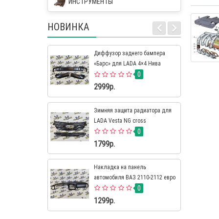
ИНСТРУМЕНТЫ
НОВИНКА
Диффузор заднего бампера
«Барс» для LADA 4×4 Нива
Урбан
0
2999р.
Зимняя защита радиатора для
LADA Vesta NG cross
0
1799р.
Накладка на панель
автомобиля ВАЗ 2110-2112 евро
0
1299р.