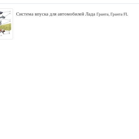
Система впуска для автомобилей Лада
Гранта, Гранта FL
Юбка переднего бампера «Барс»
Спортивный руль Nard
для LADA 4×4 Нива Урбан
0
0
2999р.
2999р.
Блок‑фара правая для LADA
Спортивный руль Nard
Vesta NG (с 2022 г. в.)
0
0
9990р.
2999р.
Блок‑фара левая для LADA
Карманы сидений бок
Vesta NG (с 2022 г. в.)
Лада Ларгус
0
0
9990р.
599р.